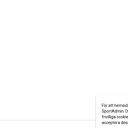
För att hemsid
SportAdmin. De
frivilliga cooki
acceptera des