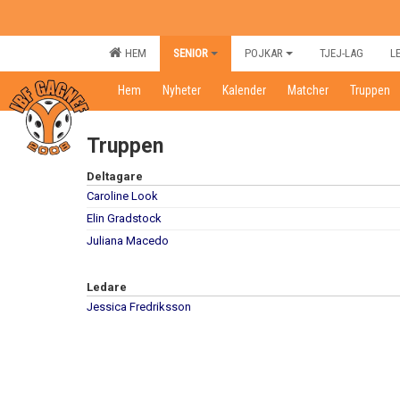
HEM
SENIOR
POJKAR
TJEJ-LAG
L
Hem
Nyheter
Kalender
Matcher
Truppen
Truppen
Deltagare
Caroline Look
Elin Gradstock
Juliana Macedo
Ledare
Jessica Fredriksson