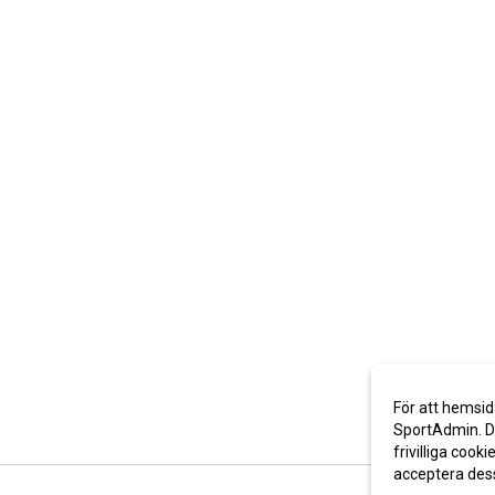
För att hemsid
SportAdmin. De
frivilliga cooki
acceptera des