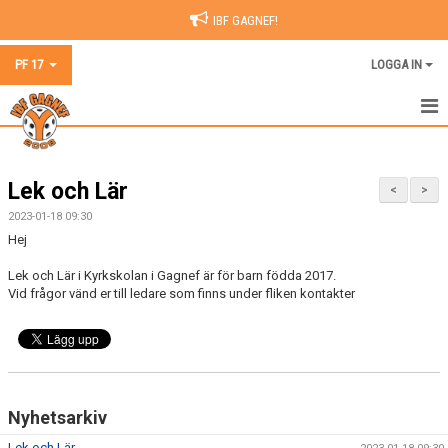
IBF GAGNEF!
PF 17
LOGGA IN
HEM
Lek och Lär
NYHETER
<
>
2023-01-18 09:30
KALENDER
Hej
MATCHER
Lek och Lär i Kyrkskolan i Gagnef är för barn födda 2017.
Vid frågor vänd er till ledare som finns under fliken kontakter
TRUPPEN
BILDGALLERI
DOKUMENT
Nyhetsarkiv
KONTAKT
Lek och Lär