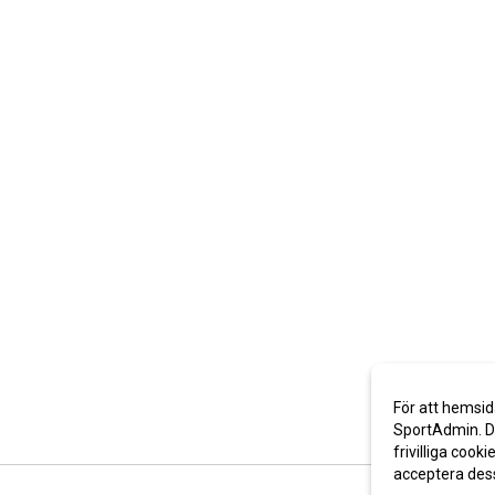
För att hemsid
SportAdmin. De
frivilliga cooki
acceptera des