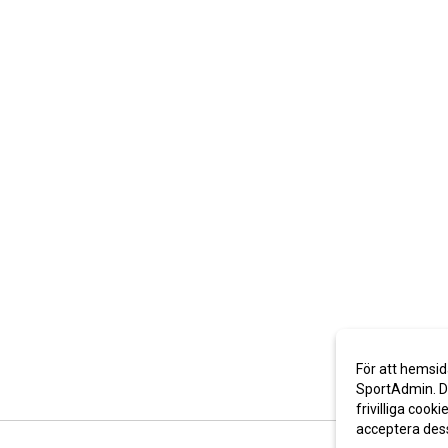
För att hemsid
SportAdmin. De
frivilliga cooki
acceptera des