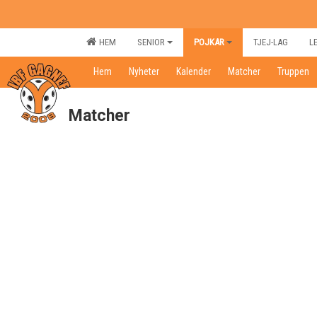
HEM
SENIOR
POJKAR
TJEJ-LAG
L
Hem
Nyheter
Kalender
Matcher
Truppen
Matcher