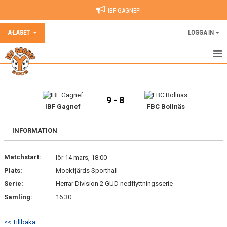
IBF GAGNEF!
A-LAGET
LOGGA IN
HEM
NYHETER
9 - 8
IBF Gagnef
FBC Bollnäs
KALENDER
INFORMATION
TRUPPEN
Matchstart:
lör 14 mars, 18:00
BILDGALLERI
Plats:
Mockfjärds Sporthall
DOKUMENT
Serie:
Herrar Division 2 GUD nedflyttningsserie
Samling:
16:30
KONTAKT
<< Tillbaka
MATCHER