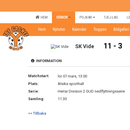
HEM
SENIOR
POJKAR
TJEJ-LAG
L
Hem
Nyheter
Kalender
Truppen
Bildgalleri
11 - 3
SK Vide
INFORMATION
Matchstart:
lör 07 mars, 13:00
Plats:
Alsike sporthall
Serie:
Herrar Division 2 GUD nedflyttningsserie
Samling:
11:30
<< Tillbaka