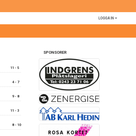
LOGGA IN
SPONSORER
11 - 5
4 - 7
9 - 8
11 - 3
8 - 10